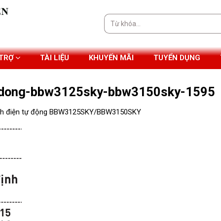
Tìm
kiếm:
 TRỢ
TÀI LIỆU
KHUYẾN MÃI
TUYỂN DỤNG
u-dong-bbw3125sky-bbw3150sky-1595
ch điện tự động BBW3125SKY/BBW3150SKY