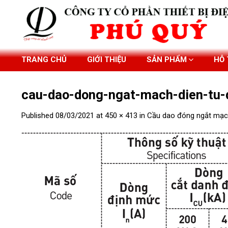
Skip
to
content
TRANG CHỦ
GIỚI THIỆU
SẢN PHẨM
HỖ
cau-dao-dong-ngat-mach-dien-t
Published
08/03/2021
at
450 × 413
in
Cầu dao đóng ngắt mạ