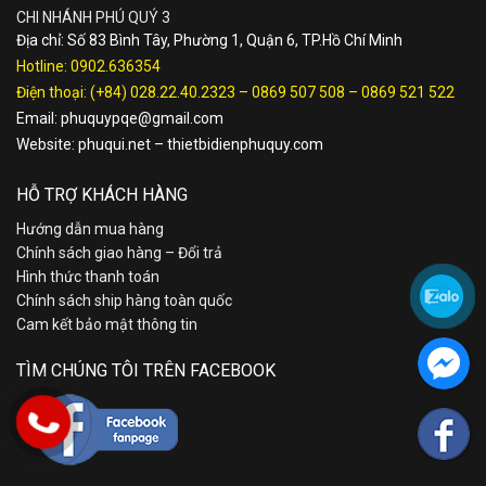
CHI NHÁNH PHÚ QUÝ 3
Địa chỉ: Số 83 Bình Tây, Phường 1, Quận 6, TP.Hồ Chí Minh
Hotline:
0902.636354
Điện thoại:
(+84) 028.22.40.2323
–
0869 507 508
–
0869 521 522
Email:
phuquypqe@gmail.com
Website:
phuqui.net
–
thietbidienphuquy.com
HỖ TRỢ KHÁCH HÀNG
Hướng dẫn mua hàng
Chính sách giao hàng – Đổi trả
Hình thức thanh toán
Chính sách ship hàng toàn quốc
Cam kết bảo mật thông tin
TÌM CHÚNG TÔI TRÊN FACEBOOK