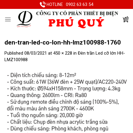
Skip
0902 63 63 54
HOTLINE
to
content
den-tran-led-co-lon-hh-lmz100988-1760
Published
08/03/2021
at
450 × 228
in
Đèn trần Led cỡ lớn HH-
LMZ100988