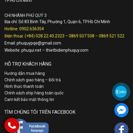
TP.Hồ Chí Minh
CHI NHÁNH PHÚ QUÝ 3
Địa chỉ: Số 83 Bình Tây, Phường 1, Quận 6, TP.Hồ Chí Minh
Hotline:
0902.636354
Điện thoại:
(+84) 028.22.40.2323
–
0869 507 508
–
0869 521 522
Email:
phuquypqe@gmail.com
Website:
phuqui.net
–
thietbidienphuquy.com
HỖ TRỢ KHÁCH HÀNG
Hướng dẫn mua hàng
Chính sách giao hàng – Đổi trả
Hình thức thanh toán
Chính sách ship hàng toàn quốc
Cam kết bảo mật thông tin
TÌM CHÚNG TÔI TRÊN FACEBOOK