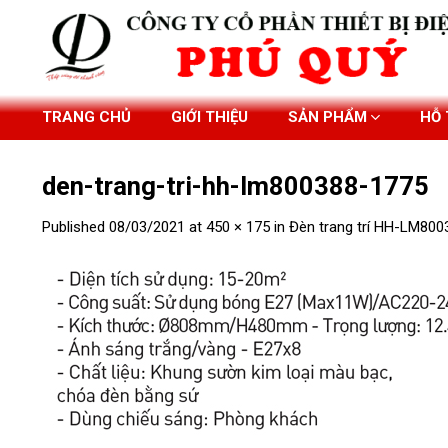
Skip
to
content
TRANG CHỦ
GIỚI THIỆU
SẢN PHẨM
HỖ
den-trang-tri-hh-lm800388-1775
Published
08/03/2021
at
450 × 175
in
Đèn trang trí HH-LM800