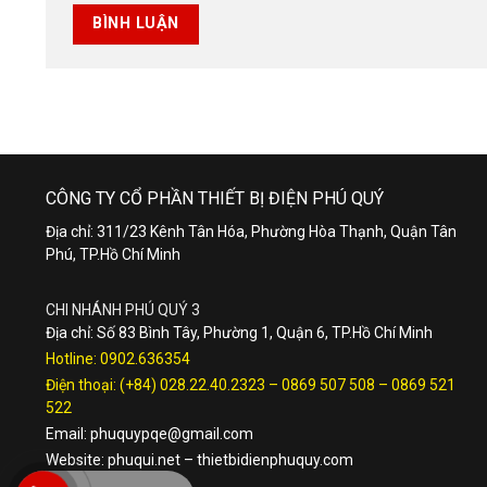
CÔNG TY CỔ PHẦN THIẾT BỊ ĐIỆN PHÚ QUÝ
Địa chỉ: 311/23 Kênh Tân Hóa, Phường Hòa Thạnh, Quận Tân
Phú, TP.Hồ Chí Minh
CHI NHÁNH PHÚ QUÝ 3
Địa chỉ: Số 83 Bình Tây, Phường 1, Quận 6, TP.Hồ Chí Minh
Hotline:
0902.636354
Điện thoại:
(+84) 028.22.40.2323
–
0869 507 508
–
0869 521
522
Email:
phuquypqe@gmail.com
Website:
phuqui.net
–
thietbidienphuquy.com