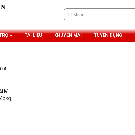
Tìm
kiếm:
 TRỢ
TÀI LIỆU
KHUYẾN MÃI
TUYỂN DỤNG
388