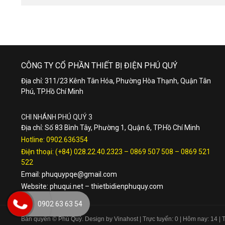
CÔNG TY CỔ PHẦN THIẾT BỊ ĐIỆN PHÚ QUÝ
Địa chỉ: 311/23 Kênh Tân Hóa, Phường Hòa Thạnh, Quận Tân
Phú, TP.Hồ Chí Minh
CHI NHÁNH PHÚ QUÝ 3
Địa chỉ: Số 83 Bình Tây, Phường 1, Quận 6, TP.Hồ Chí Minh
Hotline:
0902.636354
Điện thoại:
(+84) 028.22.40.2323
–
0869 507 508
–
0869 521
522
Email:
phuquypqe@gmail.com
Website:
phuqui.net
–
thietbidienphuquy.com
0902 63 63 54
Bản quyền © Phú Quý. Design by Vinahost
| Trực tuyến: 0 | Hôm nay: 14 |