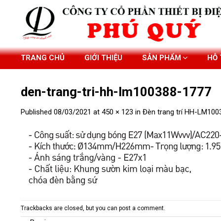
Skip
to
content
TRANG CHỦ
GIỚI THIỆU
SẢN PHẨM
HỖ
den-trang-tri-hh-lm100388-1777
Published
08/03/2021
at
450 × 123
in
Đèn trang trí HH-LM100
Trackbacks are closed, but you can
post a comment
.