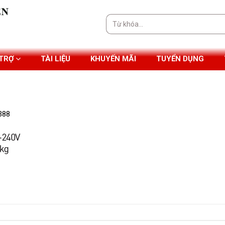
Tìm
kiếm:
 TRỢ
TÀI LIỆU
KHUYẾN MÃI
TUYỂN DỤNG
388