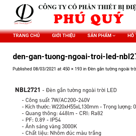
Skip
to
content
TRANG CHỦ
GIỚI THIỆU
SẢN PHẨM
HỖ
den-gan-tuong-ngoai-troi-led-nbl
Published
08/03/2021
at
450 × 193
in
Đèn gắn tường ngoài tr