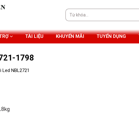
Tìm
kiếm:
 TRỢ
TÀI LIỆU
KHUYẾN MÃI
TUYỂN DỤNG
2721-1798
ời Led NBL2721