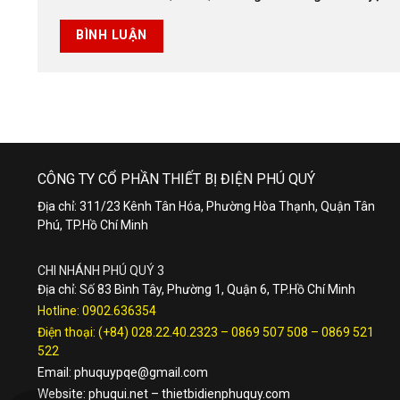
CÔNG TY CỔ PHẦN THIẾT BỊ ĐIỆN PHÚ QUÝ
Địa chỉ: 311/23 Kênh Tân Hóa, Phường Hòa Thạnh, Quận Tân
Phú, TP.Hồ Chí Minh
CHI NHÁNH PHÚ QUÝ 3
Địa chỉ: Số 83 Bình Tây, Phường 1, Quận 6, TP.Hồ Chí Minh
Hotline:
0902.636354
Điện thoại:
(+84) 028.22.40.2323
–
0869 507 508
–
0869 521
522
Email:
phuquypqe@gmail.com
Website:
phuqui.net
–
thietbidienphuquy.com