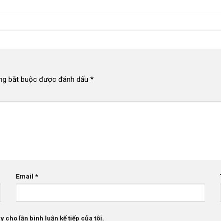
ng bắt buộc được đánh dấu
*
Email
*
 cho lần bình luận kế tiếp của tôi.