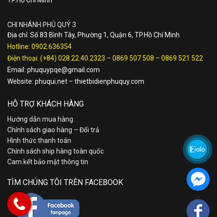
TP.Hồ Chí Minh
CHI NHÁNH PHÚ QUÝ 3
Địa chỉ: Số 83 Bình Tây, Phường 1, Quận 6, TP.Hồ Chí Minh
Hotline:
0902.636354
Điện thoại:
(+84) 028.22.40.2323
–
0869 507 508
–
0869 521 522
Email:
phuquypqe@gmail.com
Website:
phuqui.net
–
thietbidienphuquy.com
HỖ TRỢ KHÁCH HÀNG
Hướng dẫn mua hàng
Chính sách giao hàng – Đổi trả
Hình thức thanh toán
Chính sách ship hàng toàn quốc
Cam kết bảo mật thông tin
TÌM CHÚNG TÔI TRÊN FACEBOOK