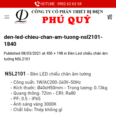
Skip
0902 63 63 54
HOTLINE
to
content
den-led-chieu-chan-am-tuong-nsl2101-
1840
Published
08/03/2021
at
450 × 198
in
Đèn Led chiếu chân âm
tường NSL2101