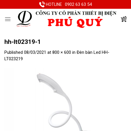
Skip
0902 63 63 54
HOTLINE
to
content
hh-lt02319-1
Published
08/03/2021
at
800 × 600
in
Đèn bàn Led HH-
LT023219