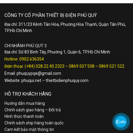
CÔNG TY CỔ PHẦN THIẾT BỊ ĐIỆN PHÚ QUÝ
Địa chỉ: 311/23 Kênh Tân Hóa, Phường Hòa Thạnh, Quận Tân Phú,
TP.Hồ Chí Minh
CHI NHÁNH PHÚ QUÝ 3
Địa chỉ: Số 83 Bình Tây, Phường 1, Quận 6, TP.Hồ Chí Minh
Hotline:
0902.636354
Điện thoại:
(+84) 028.22.40.2323
–
0869 507 508
–
0869 521 522
Email:
phuquypqe@gmail.com
Website:
phuqui.net
–
thietbidienphuquy.com
HỖ TRỢ KHÁCH HÀNG
Hướng dẫn mua hàng
Chính sách giao hàng – Đổi trả
Hình thức thanh toán
Chính sách ship hàng toàn quốc
Cam kết bảo mật thông tin