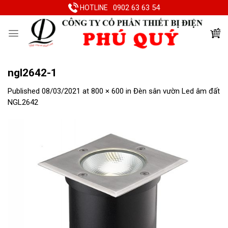
Skip
0902 63 63 54
HOTLINE
to
content
ngl2642-1
Published
08/03/2021
at
800 × 600
in
Đèn sân vườn Led âm đất
NGL2642