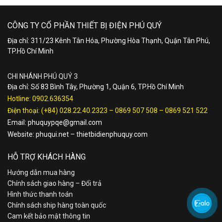
CÔNG TY CỔ PHẦN THIẾT BỊ ĐIỆN PHÚ QUÝ
Địa chỉ: 311/23 Kênh Tân Hóa, Phường Hòa Thạnh, Quận Tân Phú,
TP.Hồ Chí Minh
CHI NHÁNH PHÚ QUÝ 3
Địa chỉ: Số 83 Bình Tây, Phường 1, Quận 6, TP.Hồ Chí Minh
Hotline:
0902.636354
Điện thoại:
(+84) 028.22.40.2323
–
0869 507 508
–
0869 521 522
Email:
phuquypqe@gmail.com
Website:
phuqui.net
–
thietbidienphuquy.com
HỖ TRỢ KHÁCH HÀNG
Hướng dẫn mua hàng
Chính sách giao hàng – Đổi trả
Hình thức thanh toán
Chính sách ship hàng toàn quốc
Cam kết bảo mật thông tin