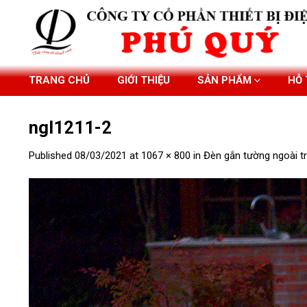
Skip
to
content
TRANG CHỦ
GIỚI THIỆU
SẢN PHẨM
HỖ
ngl1211-2
Published
08/03/2021
at
1067 × 800
in
Đèn gắn tường ngoài t