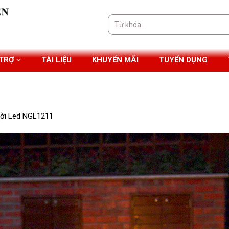
Tìm
kiếm:
 TRỢ
TÀI LIỆU
KHUYẾN MÃI
TUYỂN DỤNG
rời Led NGL1211