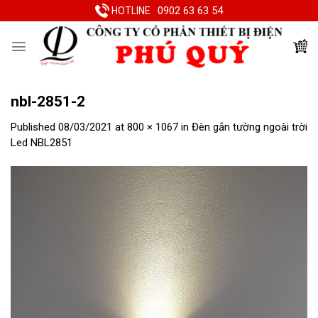
Skip
0902 63 63 54
HOTLINE
to
content
nbl-2851-2
Published
08/03/2021
at
800 × 1067
in
Đèn gắn tường ngoài trời
Led NBL2851