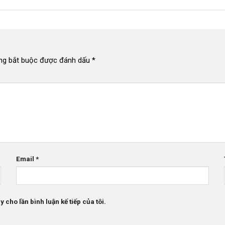
ng bắt buộc được đánh dấu
*
Email
*
 cho lần bình luận kế tiếp của tôi.