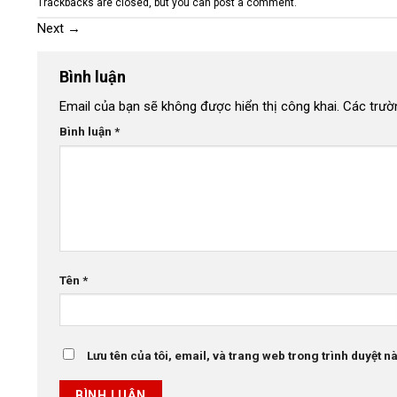
Trackbacks are closed, but you can
post a comment
.
Next
→
Bình luận
Email của bạn sẽ không được hiển thị công khai.
Các trườ
Bình luận
*
Tên
*
Lưu tên của tôi, email, và trang web trong trình duyệt này