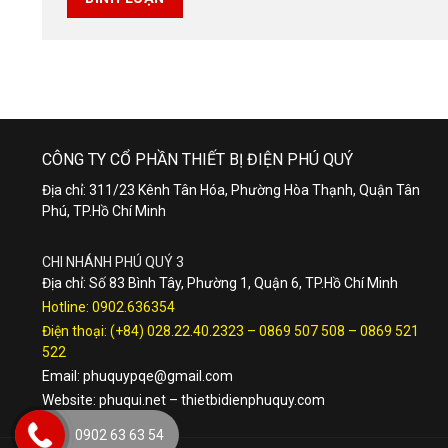
CÔNG TY CỔ PHẦN THIẾT BỊ ĐIỆN PHÚ QUÝ
Địa chỉ: 311/23 Kênh Tân Hóa, Phường Hòa Thạnh, Quận Tân
Phú, TP.Hồ Chí Minh
CHI NHÁNH PHÚ QUÝ 3
Địa chỉ: Số 83 Bình Tây, Phường 1, Quận 6, TP.Hồ Chí Minh
Hotline:
0902.636354
Điện thoại:
(+84) 028.22.40.2323
–
0869 507 508
–
0869 521
522
Email:
phuquypqe@gmail.com
Website:
phuqui.net
–
thietbidienphuquy.com
0902 63 63 54