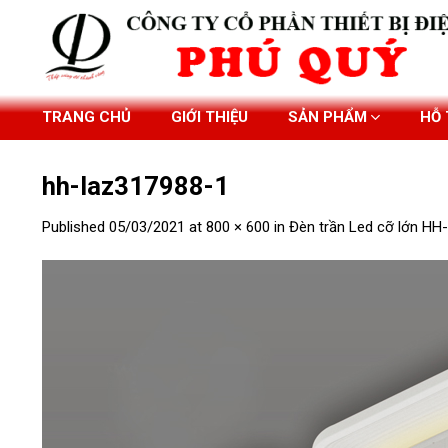
Skip
to
content
TRANG CHỦ
GIỚI THIỆU
SẢN PHẨM
HỖ
hh-laz317988-1
Published
05/03/2021
at
800 × 600
in
Đèn trần Led cỡ lớn H