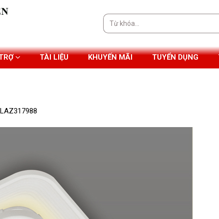
Tìm
kiếm:
 TRỢ
TÀI LIỆU
KHUYẾN MÃI
TUYỂN DỤNG
H-LAZ317988