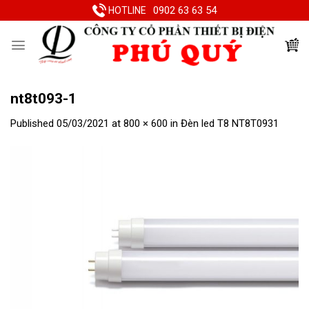
Skip
0902 63 63 54
HOTLINE
to
content
nt8t093-1
Published
05/03/2021
at
800 × 600
in
Đèn led T8 NT8T0931