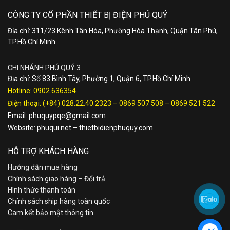
CÔNG TY CỔ PHẦN THIẾT BỊ ĐIỆN PHÚ QUÝ
Địa chỉ: 311/23 Kênh Tân Hóa, Phường Hòa Thạnh, Quận Tân Phú,
TP.Hồ Chí Minh
CHI NHÁNH PHÚ QUÝ 3
Địa chỉ: Số 83 Bình Tây, Phường 1, Quận 6, TP.Hồ Chí Minh
Hotline:
0902.636354
Điện thoại:
(+84) 028.22.40.2323
–
0869 507 508
–
0869 521 522
Email:
phuquypqe@gmail.com
Website:
phuqui.net
–
thietbidienphuquy.com
HỖ TRỢ KHÁCH HÀNG
Hướng dẫn mua hàng
Chính sách giao hàng – Đổi trả
Hình thức thanh toán
Chính sách ship hàng toàn quốc
Cam kết bảo mật thông tin