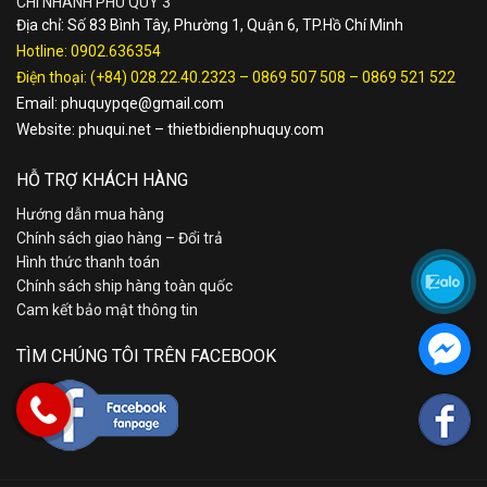
CHI NHÁNH PHÚ QUÝ 3
Địa chỉ: Số 83 Bình Tây, Phường 1, Quận 6, TP.Hồ Chí Minh
Hotline:
0902.636354
Điện thoại:
(+84) 028.22.40.2323
–
0869 507 508
–
0869 521 522
Email:
phuquypqe@gmail.com
Website:
phuqui.net
–
thietbidienphuquy.com
HỖ TRỢ KHÁCH HÀNG
Hướng dẫn mua hàng
Chính sách giao hàng – Đổi trả
Hình thức thanh toán
Chính sách ship hàng toàn quốc
Cam kết bảo mật thông tin
TÌM CHÚNG TÔI TRÊN FACEBOOK