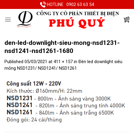
Skip
0902 63 63 54
HOTLINE
to
content
den-led-downlight-sieu-mong-nsd1231-
nsd1241-nsd1261-1680
Published
05/03/2021
at
411 × 157
in
Đèn led downlight siêu
mỏng NSD1231/ NSD1241/ NSD1261