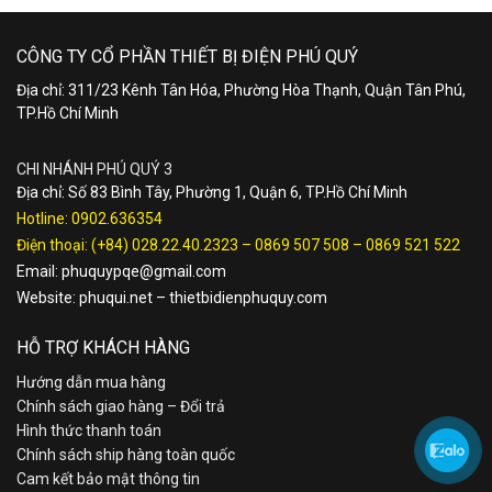
CÔNG TY CỔ PHẦN THIẾT BỊ ĐIỆN PHÚ QUÝ
Địa chỉ: 311/23 Kênh Tân Hóa, Phường Hòa Thạnh, Quận Tân Phú,
TP.Hồ Chí Minh
CHI NHÁNH PHÚ QUÝ 3
Địa chỉ: Số 83 Bình Tây, Phường 1, Quận 6, TP.Hồ Chí Minh
Hotline:
0902.636354
Điện thoại:
(+84) 028.22.40.2323
–
0869 507 508
–
0869 521 522
Email:
phuquypqe@gmail.com
Website:
phuqui.net
–
thietbidienphuquy.com
HỖ TRỢ KHÁCH HÀNG
Hướng dẫn mua hàng
Chính sách giao hàng – Đổi trả
Hình thức thanh toán
Chính sách ship hàng toàn quốc
Cam kết bảo mật thông tin