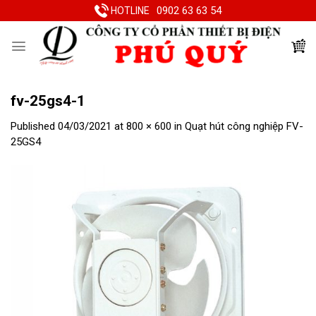
Skip
0902 63 63 54
HOTLINE
to
content
fv-25gs4-1
Published
04/03/2021
at
800 × 600
in
Quạt hút công nghiệp FV-
25GS4