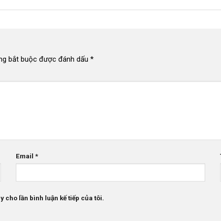
ng bắt buộc được đánh dấu
*
Email
*
 cho lần bình luận kế tiếp của tôi.