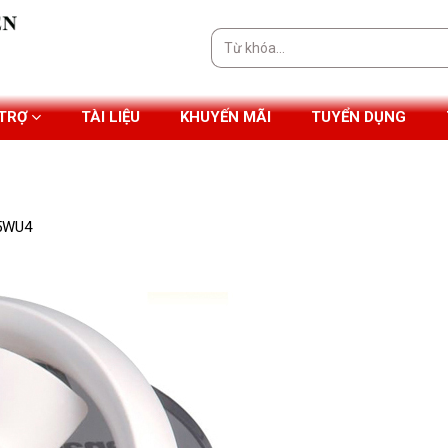
Tìm
kiếm:
 TRỢ
TÀI LIỆU
KHUYẾN MÃI
TUYỂN DỤNG
15WU4