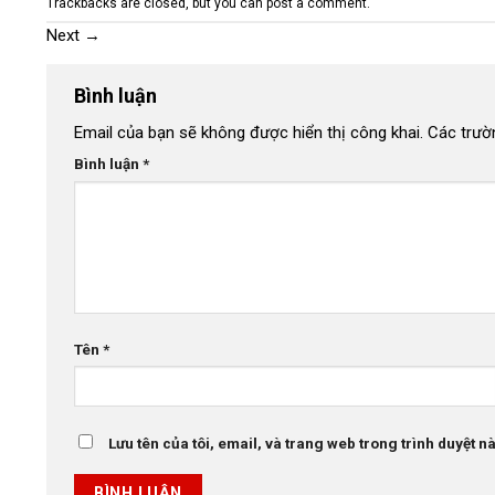
Trackbacks are closed, but you can
post a comment
.
Next
→
Bình luận
Email của bạn sẽ không được hiển thị công khai.
Các trườ
Bình luận
*
Tên
*
Lưu tên của tôi, email, và trang web trong trình duyệt này