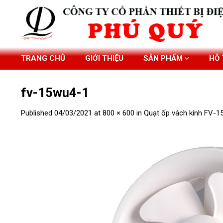
Skip
to
content
TRANG CHỦ
GIỚI THIỆU
SẢN PHẨM
HỖ
fv-15wu4-1
Published
04/03/2021
at
800 × 600
in
Quạt ốp vách kính FV-