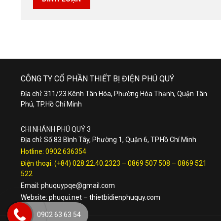
CÔNG TY CỔ PHẦN THIẾT BỊ ĐIỆN PHÚ QUÝ
Địa chỉ: 311/23 Kênh Tân Hóa, Phường Hòa Thạnh, Quận Tân
Phú, TP.Hồ Chí Minh
CHI NHÁNH PHÚ QUÝ 3
Địa chỉ: Số 83 Bình Tây, Phường 1, Quận 6, TP.Hồ Chí Minh
Hotline:
0902.636354
Điện thoại:
(+84) 028.22.40.2323
–
0869 507 508
–
0869 521
522
Email:
phuquypqe@gmail.com
Website:
phuqui.net
–
thietbidienphuquy.com
0902 63 63 54