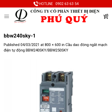
Skip
0902 63 63 54
HOTLINE
to
content
bbw240sky-1
Published
04/03/2021
at
800 × 600
in
Cầu dao đóng ngắt mạch
điện tự động BBW240SKY/BBW250SKY