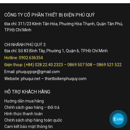
CÔNG TY CỔ PHẦN THIẾT BỊ ĐIỆN PHÚ QUÝ
Địa chỉ: 311/23 Kênh Tân Hóa, Phường Hòa Thạnh, Quận Tân Phú,
TP.Hồ Chí Minh
CHI NHÁNH PHÚ QUÝ 3
Địa chỉ: Số 83 Bình Tây, Phường 1, Quận 6, TP.Hồ Chí Minh
Hotline:
0902.636354
Điện thoại:
(+84) 028.22.40.2323
–
0869 507 508
–
0869 521 522
Email:
phuquypqe@gmail.com
Website:
phuqui.net
–
thietbidienphuquy.com
HỖ TRỢ KHÁCH HÀNG
Hướng dẫn mua hàng
Chính sách giao hàng – Đổi trả
Hình thức thanh toán
Chính sách ship hàng toàn quốc
Cam kết bảo mật thông tin