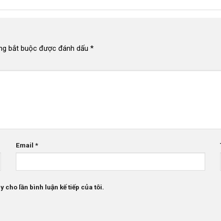
ng bắt buộc được đánh dấu
*
Email
*
 cho lần bình luận kế tiếp của tôi.