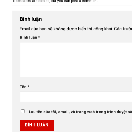
Trackbacks are closed, but you can
post a comment
.
Bình luận
Email của bạn sẽ không được hiển thị công khai.
Các trườ
Bình luận
*
Tên
*
Lưu tên của tôi, email, và trang web trong trình duyệt này