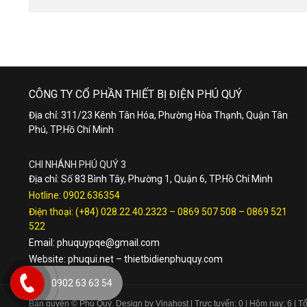
CÔNG TY CỔ PHẦN THIẾT BỊ ĐIỆN PHÚ QUÝ
Địa chỉ: 311/23 Kênh Tân Hóa, Phường Hòa Thạnh, Quận Tân
Phú, TP.Hồ Chí Minh
CHI NHÁNH PHÚ QUÝ 3
Địa chỉ: Số 83 Bình Tây, Phường 1, Quận 6, TP.Hồ Chí Minh
Hotline:
0902.636354
Điện thoại:
(+84) 028.22.40.2323
–
0869 507 508
–
0869 521
522
Email:
phuquypqe@gmail.com
Website:
phuqui.net
–
thietbidienphuquy.com
0902 63 63 54
Bản quyền © Phú Quý. Design by Vinahost
| Trực tuyến: 0 | Hôm nay: 6 | 