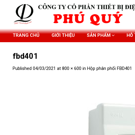
Skip
to
content
TRANG CHỦ
GIỚI THIỆU
SẢN PHẨM
HỖ
fbd401
Published
04/03/2021
at
800 × 600
in
Hộp phân phối FBD401