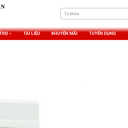
Tìm
kiếm:
 TRỢ
TÀI LIỆU
KHUYẾN MÃI
TUYỂN DỤNG