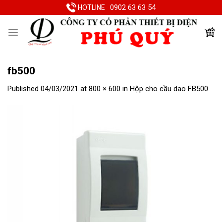
Skip
0902 63 63 54
HOTLINE
to
content
fb500
Published
04/03/2021
at
800 × 600
in
Hộp cho cầu dao FB500