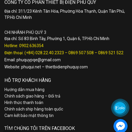
CÔNG TY CỔ PHẦN THIẾT BỊ ĐIỆN PHÚ QUÝ
Địa chỉ: 311/23 Kênh Tân Hóa, Phường Hòa Thạnh, Quận Tân Phú,
TP.Hồ Chí Minh
CHI NHÁNH PHÚ QUÝ 3
Địa chỉ: Số 83 Bình Tây, Phường 1, Quận 6, TP.Hồ Chí Minh
Hotline:
0902.636354
Điện thoại:
(+84) 028.22.40.2323
–
0869 507 508
–
0869 521 522
Email:
phuquypqe@gmail.com
Website:
phuqui.net
–
thietbidienphuquy.com
HỖ TRỢ KHÁCH HÀNG
Hướng dẫn mua hàng
Chính sách giao hàng – Đổi trả
Hình thức thanh toán
Chính sách ship hàng toàn quốc
Cam kết bảo mật thông tin
TÌM CHÚNG TÔI TRÊN FACEBOOK