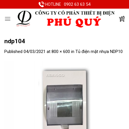
Skip
0902 63 63 54
HOTLINE
to
content
ndp104
Published
04/03/2021
at
800 × 600
in
Tủ điện mặt nhựa NDP10