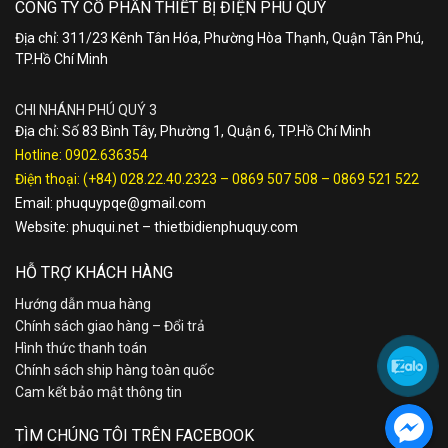
CÔNG TY CỔ PHẦN THIẾT BỊ ĐIỆN PHÚ QUÝ
Địa chỉ: 311/23 Kênh Tân Hóa, Phường Hòa Thạnh, Quận Tân Phú,
TP.Hồ Chí Minh
CHI NHÁNH PHÚ QUÝ 3
Địa chỉ: Số 83 Bình Tây, Phường 1, Quận 6, TP.Hồ Chí Minh
Hotline:
0902.636354
Điện thoại:
(+84) 028.22.40.2323
–
0869 507 508
–
0869 521 522
Email:
phuquypqe@gmail.com
Website:
phuqui.net
–
thietbidienphuquy.com
HỖ TRỢ KHÁCH HÀNG
Hướng dẫn mua hàng
Chính sách giao hàng – Đổi trả
Hình thức thanh toán
Chính sách ship hàng toàn quốc
Cam kết bảo mật thông tin
TÌM CHÚNG TÔI TRÊN FACEBOOK