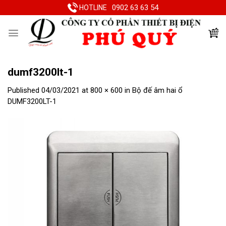
Skip
0902 63 63 54
HOTLINE
to
content
dumf3200lt-1
Published
04/03/2021
at
800 × 600
in
Bộ đế âm hai ổ
DUMF3200LT-1