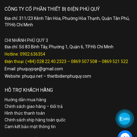
CÔNG TY CỔ PHẦN THIẾT BỊ ĐIỆN PHÚ QUÝ
Địa chỉ: 311/23 Kênh Tân Hóa, Phường Hòa Thạnh, Quận Tân Phú,
TP.Hồ Chí Minh
CHI NHÁNH PHÚ QUÝ 3
Địa chỉ: Số 83 Bình Tây, Phường 1, Quận 6, TP.Hồ Chí Minh
Hotline:
0902.636354
Điện thoại:
(+84) 028.22.40.2323
–
0869 507 508
–
0869 521 522
Email:
phuquypqe@gmail.com
Website:
phuqui.net
–
thietbidienphuquy.com
HỖ TRỢ KHÁCH HÀNG
Hướng dẫn mua hàng
Chính sách giao hàng – Đổi trả
Hình thức thanh toán
Chính sách ship hàng toàn quốc
Cam kết bảo mật thông tin