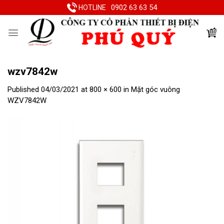
Skip
0902 63 63 54
HOTLINE
to
content
wzv7842w
Published
04/03/2021
at
800 × 600
in
Mặt góc vuông
WZV7842W