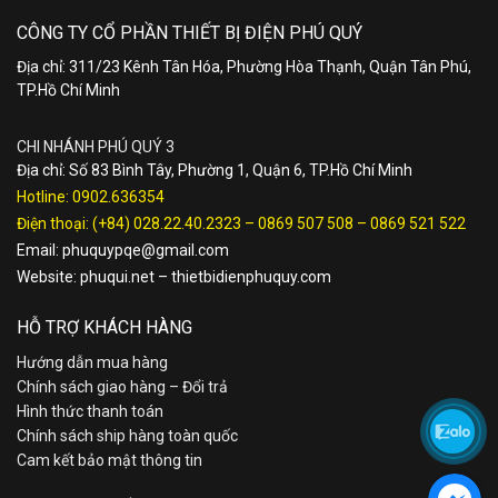
CÔNG TY CỔ PHẦN THIẾT BỊ ĐIỆN PHÚ QUÝ
Địa chỉ: 311/23 Kênh Tân Hóa, Phường Hòa Thạnh, Quận Tân Phú,
TP.Hồ Chí Minh
CHI NHÁNH PHÚ QUÝ 3
Địa chỉ: Số 83 Bình Tây, Phường 1, Quận 6, TP.Hồ Chí Minh
Hotline:
0902.636354
Điện thoại:
(+84) 028.22.40.2323
–
0869 507 508
–
0869 521 522
Email:
phuquypqe@gmail.com
Website:
phuqui.net
–
thietbidienphuquy.com
HỖ TRỢ KHÁCH HÀNG
Hướng dẫn mua hàng
Chính sách giao hàng – Đổi trả
Hình thức thanh toán
Chính sách ship hàng toàn quốc
Cam kết bảo mật thông tin