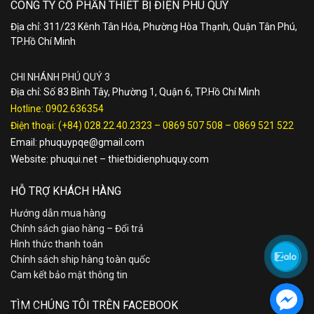
CÔNG TY CỔ PHẦN THIẾT BỊ ĐIỆN PHÚ QUÝ
Địa chỉ: 311/23 Kênh Tân Hóa, Phường Hòa Thạnh, Quận Tân Phú,
TP.Hồ Chí Minh
CHI NHÁNH PHÚ QUÝ 3
Địa chỉ: Số 83 Bình Tây, Phường 1, Quận 6, TP.Hồ Chí Minh
Hotline:
0902.636354
Điện thoại:
(+84) 028.22.40.2323
–
0869 507 508
–
0869 521 522
Email:
phuquypqe@gmail.com
Website:
phuqui.net
–
thietbidienphuquy.com
HỖ TRỢ KHÁCH HÀNG
Hướng dẫn mua hàng
Chính sách giao hàng – Đổi trả
Hình thức thanh toán
Chính sách ship hàng toàn quốc
Cam kết bảo mật thông tin
TÌM CHÚNG TÔI TRÊN FACEBOOK