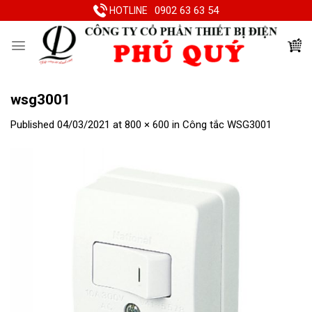
Skip
0902 63 63 54
HOTLINE
to
content
wsg3001
Published
04/03/2021
at
800 × 600
in
Công tắc WSG3001