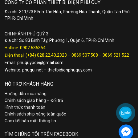
CÔNG TY CỔ PHẦN THIẾT BỊ ĐIỆN PHÚ QUÝ
Địa chỉ: 311/23 Kênh Tân Hóa, Phường Hòa Thạnh, Quận Tân Phú,
TP.Hồ Chí Minh
CHI NHÁNH PHÚ QUÝ 3
Địa chỉ: Số 83 Bình Tây, Phường 1, Quận 6, TP.Hồ Chí Minh
Hotline:
0902.636354
Điện thoại:
(+84) 028.22.40.2323
–
0869 507 508
–
0869 521 522
Email:
phuquypqe@gmail.com
Website:
phuqui.net
–
thietbidienphuquy.com
HỖ TRỢ KHÁCH HÀNG
Hướng dẫn mua hàng
Chính sách giao hàng – Đổi trả
Hình thức thanh toán
Chính sách ship hàng toàn quốc
Cam kết bảo mật thông tin
TÌM CHÚNG TÔI TRÊN FACEBOOK