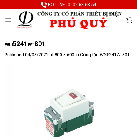
Skip
0902 63 63 54
HOTLINE
to
content
wn5241w-801
Published
04/03/2021
at
800 × 600
in
Công tắc WN5241W-801