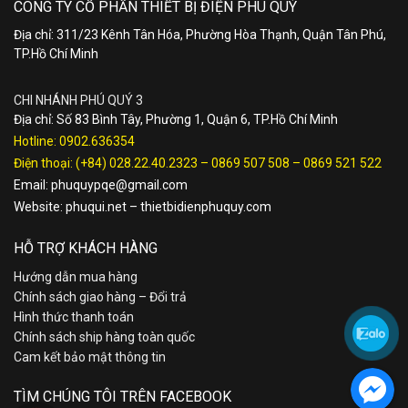
CÔNG TY CỔ PHẦN THIẾT BỊ ĐIỆN PHÚ QUÝ
Địa chỉ: 311/23 Kênh Tân Hóa, Phường Hòa Thạnh, Quận Tân Phú,
TP.Hồ Chí Minh
CHI NHÁNH PHÚ QUÝ 3
Địa chỉ: Số 83 Bình Tây, Phường 1, Quận 6, TP.Hồ Chí Minh
Hotline:
0902.636354
Điện thoại:
(+84) 028.22.40.2323
–
0869 507 508
–
0869 521 522
Email:
phuquypqe@gmail.com
Website:
phuqui.net
–
thietbidienphuquy.com
HỖ TRỢ KHÁCH HÀNG
Hướng dẫn mua hàng
Chính sách giao hàng – Đổi trả
Hình thức thanh toán
Chính sách ship hàng toàn quốc
Cam kết bảo mật thông tin
TÌM CHÚNG TÔI TRÊN FACEBOOK