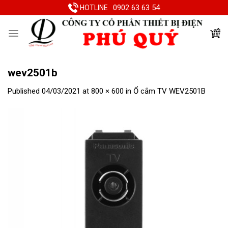
Skip
0902 63 63 54
HOTLINE
to
content
wev2501b
Published
04/03/2021
at
800 × 600
in
Ổ cắm TV WEV2501B