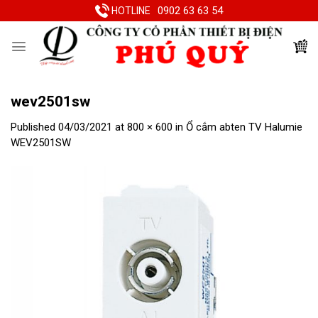
Skip
0902 63 63 54
HOTLINE
to
content
wev2501sw
Published
04/03/2021
at
800 × 600
in
Ổ cắm abten TV Halumie
WEV2501SW