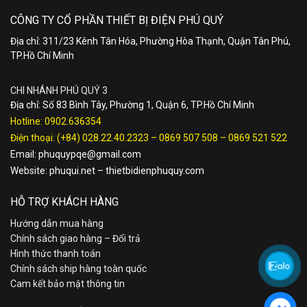
CÔNG TY CỔ PHẦN THIẾT BỊ ĐIỆN PHÚ QUÝ
Địa chỉ: 311/23 Kênh Tân Hóa, Phường Hòa Thạnh, Quận Tân Phú,
TP.Hồ Chí Minh
CHI NHÁNH PHÚ QUÝ 3
Địa chỉ: Số 83 Bình Tây, Phường 1, Quận 6, TP.Hồ Chí Minh
Hotline:
0902.636354
Điện thoại:
(+84) 028.22.40.2323
–
0869 507 508
–
0869 521 522
Email:
phuquypqe@gmail.com
Website:
phuqui.net
–
thietbidienphuquy.com
HỖ TRỢ KHÁCH HÀNG
Hướng dẫn mua hàng
Chính sách giao hàng – Đổi trả
Hình thức thanh toán
Chính sách ship hàng toàn quốc
Cam kết bảo mật thông tin