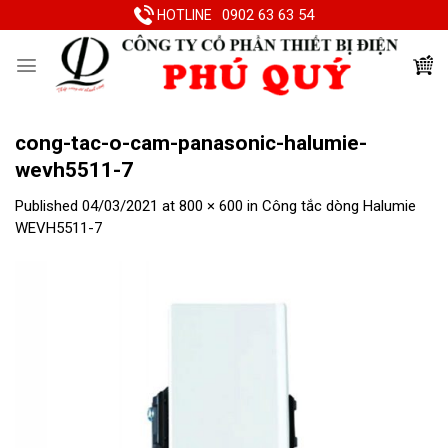
Skip
0902 63 63 54
HOTLINE
to
content
cong-tac-o-cam-panasonic-halumie-
wevh5511-7
Published
04/03/2021
at
800 × 600
in
Công tắc dòng Halumie
WEVH5511-7