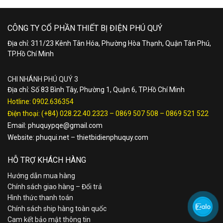
CÔNG TY CỔ PHẦN THIẾT BỊ ĐIỆN PHÚ QUÝ
Địa chỉ: 311/23 Kênh Tân Hóa, Phường Hòa Thạnh, Quận Tân Phú,
TP.Hồ Chí Minh
CHI NHÁNH PHÚ QUÝ 3
Địa chỉ: Số 83 Bình Tây, Phường 1, Quận 6, TP.Hồ Chí Minh
Hotline:
0902.636354
Điện thoại:
(+84) 028.22.40.2323
–
0869 507 508
–
0869 521 522
Email:
phuquypqe@gmail.com
Website:
phuqui.net
–
thietbidienphuquy.com
HỖ TRỢ KHÁCH HÀNG
Hướng dẫn mua hàng
Chính sách giao hàng – Đổi trả
Hình thức thanh toán
Chính sách ship hàng toàn quốc
Cam kết bảo mật thông tin