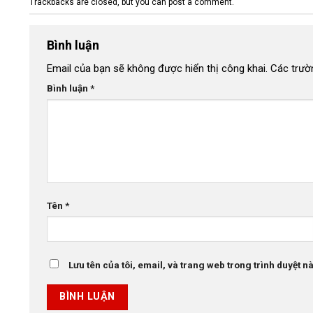
Trackbacks are closed, but you can
post a comment
.
Bình luận
Email của bạn sẽ không được hiển thị công khai.
Các trườ
Bình luận
*
Tên
*
Lưu tên của tôi, email, và trang web trong trình duyệt này