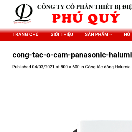
Skip
to
content
TRANG CHỦ
GIỚI THIỆU
SẢN PHẨM
HỖ
cong-tac-o-cam-panasonic-halum
Published
04/03/2021
at
800 × 600
in
Công tắc dòng Halumi