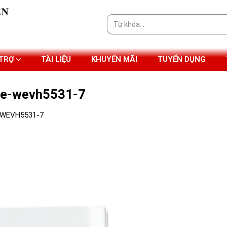
Tìm
kiếm:
 TRỢ
TÀI LIỆU
KHUYẾN MÃI
TUYỂN DỤNG
ie-wevh5531-7
e WEVH5531-7