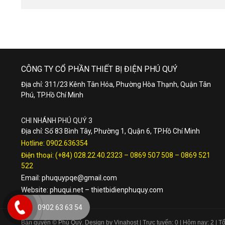
CÔNG TY CỔ PHẦN THIẾT BỊ ĐIỆN PHÚ QUÝ
Địa chỉ: 311/23 Kênh Tân Hóa, Phường Hòa Thạnh, Quận Tân
Phú, TP.Hồ Chí Minh
CHI NHÁNH PHÚ QUÝ 3
Địa chỉ: Số 83 Bình Tây, Phường 1, Quận 6, TP.Hồ Chí Minh
Hotline:
0902.636354
Điện thoại:
(+84) 028.22.40.2323
–
0869 507 508
–
0869 521
522
Email:
phuquypqe@gmail.com
Website:
phuqui.net
–
thietbidienphuquy.com
0902 63 63 54
Bản quyền © Phú Quý. Design by Vinahost
| Trực tuyến: 0 | Hôm nay: 2 | 