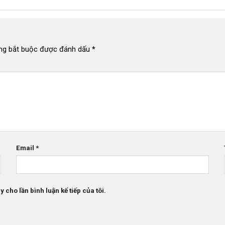
ng bắt buộc được đánh dấu
*
Email
*
 cho lần bình luận kế tiếp của tôi.