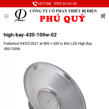
Skip
0902 63 63 54
HOTLINE
to
content
high-bay-430-100w-02
Published
04/03/2021
at
800 × 600
in
Đèn LED High Bay
430/100W