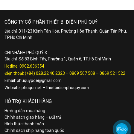
CÔNG TY CỔ PHẦN THIẾT BỊ ĐIỆN PHÚ QUÝ
Địa chỉ: 311/23 Kênh Tân Hóa, Phường Hòa Thạnh, Quận Tân Phú,
TP.Hồ Chí Minh
CHI NHÁNH PHÚ QUÝ 3
Địa chỉ: Số 83 Bình Tây, Phường 1, Quận 6, TP.Hồ Chí Minh
Hotline:
0902.636354
Điện thoại:
(+84) 028.22.40.2323
–
0869 507 508
–
0869 521 522
Email:
phuquypqe@gmail.com
Website:
phuqui.net
–
thietbidienphuquy.com
HỖ TRỢ KHÁCH HÀNG
Hướng dẫn mua hàng
Chính sách giao hàng – Đổi trả
Hình thức thanh toán
Chính sách ship hàng toàn quốc