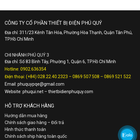
CÔNG TY CỔ PHẦN THIẾT BỊ ĐIỆN PHÚ QUÝ
Địa chỉ: 311/23 Kênh Tân Hóa, Phường Hòa Thạnh, Quận Tân Phú,
TP.Hồ Chí Minh
CHI NHÁNH PHÚ QUÝ 3
Địa chỉ: Số 83 Bình Tây, Phường 1, Quận 6, TP.Hồ Chí Minh
Hotline:
0902.636354
Điện thoại:
(+84) 028.22.40.2323
–
0869 507 508
–
0869 521 522
Email:
phuquypqe@gmail.com
Website:
phuqui.net
–
thietbidienphuquy.com
HỖ TRỢ KHÁCH HÀNG
Hướng dẫn mua hàng
Chính sách giao hàng – Đổi trả
Hình thức thanh toán
Chính sách ship hàng toàn quốc