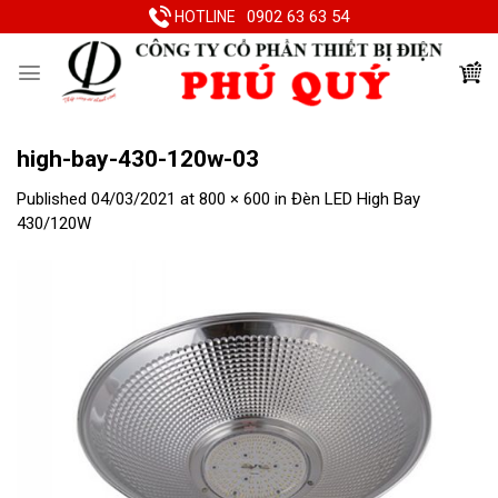
Skip
0902 63 63 54
HOTLINE
to
content
high-bay-430-120w-03
Published
04/03/2021
at
800 × 600
in
Đèn LED High Bay
430/120W