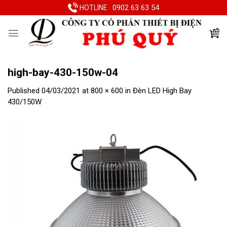
Skip
0902 63 63 54
HOTLINE
to
content
high-bay-430-150w-04
Published
04/03/2021
at
800 × 600
in
Đèn LED High Bay
430/150W