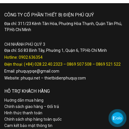
CÔNG TY CỔ PHẦN THIẾT BỊ ĐIỆN PHÚ QUÝ
Địa chỉ: 311/23 Kênh Tân Hóa, Phường Hòa Thạnh, Quận Tân Phú,
TP.Hồ Chí Minh
CHI NHÁNH PHÚ QUÝ 3
Địa chỉ: Số 83 Bình Tây, Phường 1, Quận 6, TP.Hồ Chí Minh
Hotline:
0902.636354
Điện thoại:
(+84) 028.22.40.2323
–
0869 507 508
–
0869 521 522
Email:
phuquypqe@gmail.com
Website:
phuqui.net
–
thietbidienphuquy.com
HỖ TRỢ KHÁCH HÀNG
Hướng dẫn mua hàng
Chính sách giao hàng – Đổi trả
Hình thức thanh toán
Chính sách ship hàng toàn quốc
Cam kết bảo mật thông tin