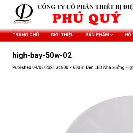
Skip
to
content
TRANG CHỦ
GIỚI THIỆU
SẢN PHẨM
HỖ
high-bay-50w-02
Published
04/03/2021
at
800 × 600
in
Đèn LED Nhà xưởng Hig