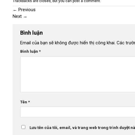
Trackbacks are closed, but you can
post a comment
.
←
Previous
Next
→
Bình luận
Email của bạn sẽ không được hiển thị công khai.
Các trườ
Bình luận
*
Tên
*
Lưu tên của tôi, email, và trang web trong trình duyệt này