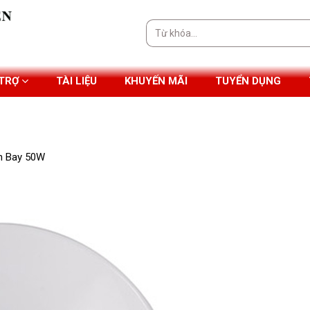
Tìm
kiếm:
 TRỢ
TÀI LIỆU
KHUYẾN MÃI
TUYỂN DỤNG
h Bay 50W