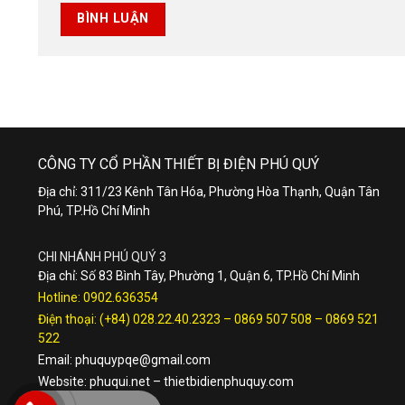
CÔNG TY CỔ PHẦN THIẾT BỊ ĐIỆN PHÚ QUÝ
Địa chỉ: 311/23 Kênh Tân Hóa, Phường Hòa Thạnh, Quận Tân
Phú, TP.Hồ Chí Minh
CHI NHÁNH PHÚ QUÝ 3
Địa chỉ: Số 83 Bình Tây, Phường 1, Quận 6, TP.Hồ Chí Minh
Hotline:
0902.636354
Điện thoại:
(+84) 028.22.40.2323
–
0869 507 508
–
0869 521
522
Email:
phuquypqe@gmail.com
Website:
phuqui.net
–
thietbidienphuquy.com