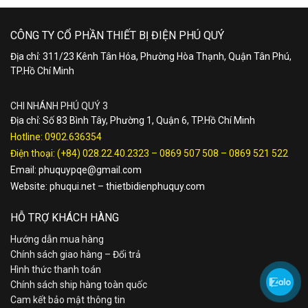
CÔNG TY CỔ PHẦN THIẾT BỊ ĐIỆN PHÚ QUÝ
Địa chỉ: 311/23 Kênh Tân Hóa, Phường Hòa Thạnh, Quận Tân Phú,
TP.Hồ Chí Minh
CHI NHÁNH PHÚ QUÝ 3
Địa chỉ: Số 83 Bình Tây, Phường 1, Quận 6, TP.Hồ Chí Minh
Hotline:
0902.636354
Điện thoại:
(+84) 028.22.40.2323
–
0869 507 508
–
0869 521 522
Email:
phuquypqe@gmail.com
Website:
phuqui.net
–
thietbidienphuquy.com
HỖ TRỢ KHÁCH HÀNG
Hướng dẫn mua hàng
Chính sách giao hàng – Đổi trả
Hình thức thanh toán
Chính sách ship hàng toàn quốc
Cam kết bảo mật thông tin