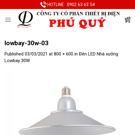
Skip
0902 63 63 54
HOTLINE
to
content
lowbay-30w-03
Published
03/03/2021
at
800 × 600
in
Đèn LED Nhà xưởng
Lowbay 30W