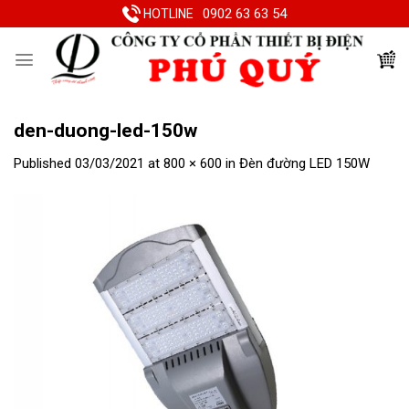
Skip
0902 63 63 54
HOTLINE
to
content
den-duong-led-150w
Published
03/03/2021
at
800 × 600
in
Đèn đường LED 150W