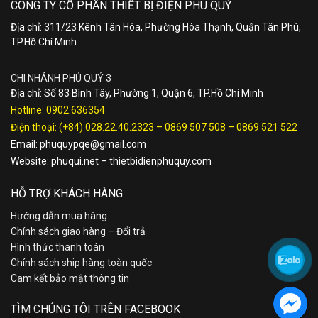
CÔNG TY CỔ PHẦN THIẾT BỊ ĐIỆN PHÚ QUÝ
Địa chỉ: 311/23 Kênh Tân Hóa, Phường Hòa Thạnh, Quận Tân Phú,
TP.Hồ Chí Minh
CHI NHÁNH PHÚ QUÝ 3
Địa chỉ: Số 83 Bình Tây, Phường 1, Quận 6, TP.Hồ Chí Minh
Hotline:
0902.636354
Điện thoại:
(+84) 028.22.40.2323
–
0869 507 508
–
0869 521 522
Email:
phuquypqe@gmail.com
Website:
phuqui.net
–
thietbidienphuquy.com
HỖ TRỢ KHÁCH HÀNG
Hướng dẫn mua hàng
Chính sách giao hàng – Đổi trả
Hình thức thanh toán
Chính sách ship hàng toàn quốc
Cam kết bảo mật thông tin
TÌM CHÚNG TÔI TRÊN FACEBOOK