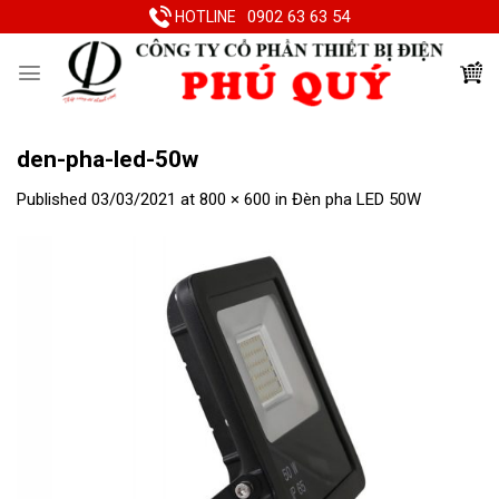
Skip
0902 63 63 54
HOTLINE
to
content
den-pha-led-50w
Published
03/03/2021
at
800 × 600
in
Đèn pha LED 50W