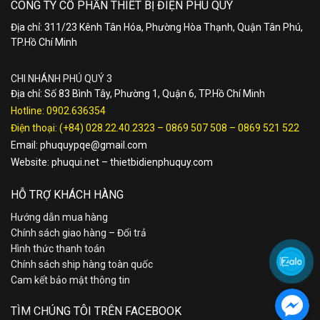
CÔNG TY CỔ PHẦN THIẾT BỊ ĐIỆN PHÚ QUÝ
Địa chỉ: 311/23 Kênh Tân Hóa, Phường Hòa Thạnh, Quận Tân Phú,
TP.Hồ Chí Minh
CHI NHÁNH PHÚ QUÝ 3
Địa chỉ: Số 83 Bình Tây, Phường 1, Quận 6, TP.Hồ Chí Minh
Hotline:
0902.636354
Điện thoại:
(+84) 028.22.40.2323
–
0869 507 508
–
0869 521 522
Email:
phuquypqe@gmail.com
Website:
phuqui.net
–
thietbidienphuquy.com
HỖ TRỢ KHÁCH HÀNG
Hướng dẫn mua hàng
Chính sách giao hàng – Đổi trả
Hình thức thanh toán
Chính sách ship hàng toàn quốc
Cam kết bảo mật thông tin
TÌM CHÚNG TÔI TRÊN FACEBOOK