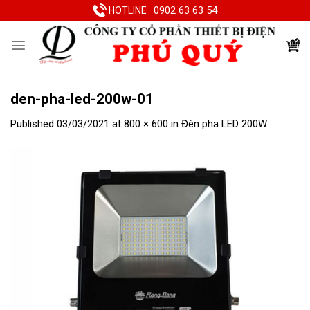
Skip
0902 63 63 54
HOTLINE
to
content
den-pha-led-200w-01
Published
03/03/2021
at
800 × 600
in
Đèn pha LED 200W