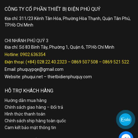
CÔNG TY CỔ PHẦN THIẾT BỊ ĐIỆN PHÚ QUÝ
Địa chỉ: 311/23 Kênh Tân Hóa, Phường Hòa Thạnh, Quận Tân Phú,
TP.Hồ Chí Minh
CHI NHÁNH PHÚ QUÝ 3
Địa chỉ: Số 83 Bình Tây, Phường 1, Quận 6, TP.Hồ Chí Minh
Hotline:
0902.636354
Điện thoại:
(+84) 028.22.40.2323
–
0869 507 508
–
0869 521 522
Email:
phuquypqe@gmail.com
Website:
phuqui.net
–
thietbidienphuquy.com
HỖ TRỢ KHÁCH HÀNG
Hướng dẫn mua hàng
Chính sách giao hàng – Đổi trả
Hình thức thanh toán
Chính sách ship hàng toàn quốc
Cam kết bảo mật thông tin