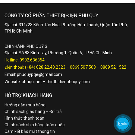
CÔNG TY CỔ PHẦN THIẾT BỊ ĐIỆN PHÚ QUÝ
Địa chỉ: 311/23 Kênh Tân Hóa, Phường Hòa Thạnh, Quận Tân Phú,
TP.Hồ Chí Minh
CHI NHÁNH PHÚ QUÝ 3
Địa chỉ: Số 83 Bình Tây, Phường 1, Quận 6, TP.Hồ Chí Minh
Hotline:
0902.636354
Điện thoại:
(+84) 028.22.40.2323
–
0869 507 508
–
0869 521 522
Email:
phuquypqe@gmail.com
Website:
phuqui.net
–
thietbidienphuquy.com
HỖ TRỢ KHÁCH HÀNG
Hướng dẫn mua hàng
Chính sách giao hàng – Đổi trả
Hình thức thanh toán
Chính sách ship hàng toàn quốc
Cam kết bảo mật thông tin