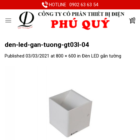
Skip
0902 63 63 54
HOTLINE
to
content
den-led-gan-tuong-gt03l-04
Published
03/03/2021
at
800 × 600
in
Đèn LED gắn tường