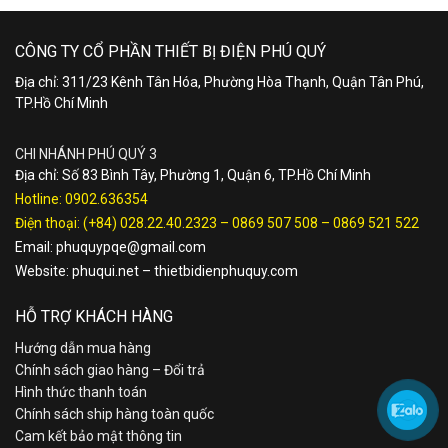
CÔNG TY CỔ PHẦN THIẾT BỊ ĐIỆN PHÚ QUÝ
Địa chỉ: 311/23 Kênh Tân Hóa, Phường Hòa Thạnh, Quận Tân Phú,
TP.Hồ Chí Minh
CHI NHÁNH PHÚ QUÝ 3
Địa chỉ: Số 83 Bình Tây, Phường 1, Quận 6, TP.Hồ Chí Minh
Hotline:
0902.636354
Điện thoại:
(+84) 028.22.40.2323
–
0869 507 508
–
0869 521 522
Email:
phuquypqe@gmail.com
Website:
phuqui.net
–
thietbidienphuquy.com
HỖ TRỢ KHÁCH HÀNG
Hướng dẫn mua hàng
Chính sách giao hàng – Đổi trả
Hình thức thanh toán
Chính sách ship hàng toàn quốc
Cam kết bảo mật thông tin