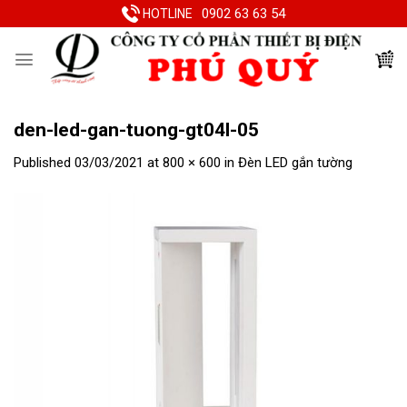
Skip
0902 63 63 54
HOTLINE
to
content
den-led-gan-tuong-gt04l-05
Published
03/03/2021
at
800 × 600
in
Đèn LED gắn tường