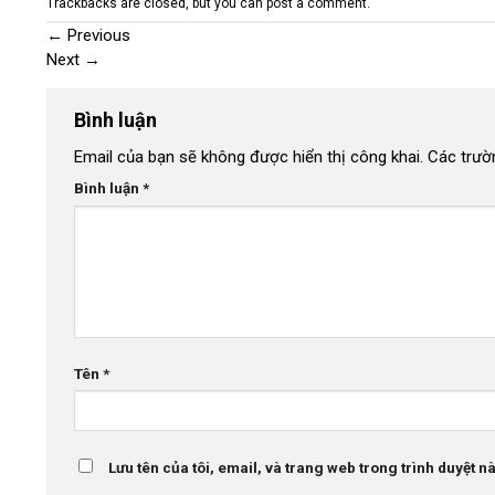
Trackbacks are closed, but you can
post a comment
.
←
Previous
Next
→
Bình luận
Email của bạn sẽ không được hiển thị công khai.
Các trườ
Bình luận
*
Tên
*
Lưu tên của tôi, email, và trang web trong trình duyệt này