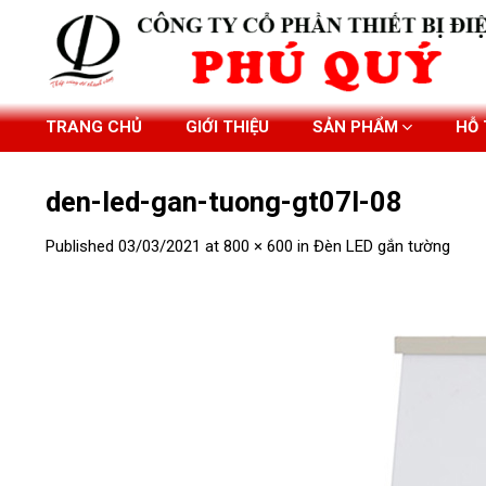
Skip
to
content
TRANG CHỦ
GIỚI THIỆU
SẢN PHẨM
HỖ
den-led-gan-tuong-gt07l-08
Published
03/03/2021
at
800 × 600
in
Đèn LED gắn tường