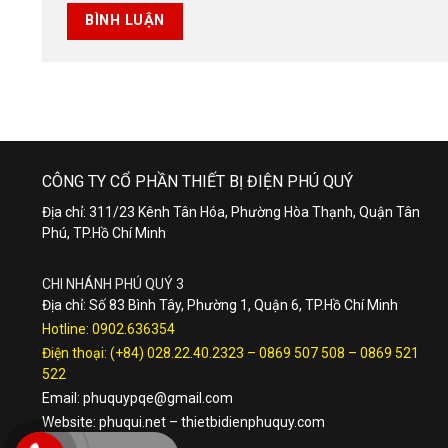
CÔNG TY CỔ PHẦN THIẾT BỊ ĐIỆN PHÚ QUÝ
Địa chỉ: 311/23 Kênh Tân Hóa, Phường Hòa Thạnh, Quận Tân
Phú, TP.Hồ Chí Minh
CHI NHÁNH PHÚ QUÝ 3
Địa chỉ: Số 83 Bình Tây, Phường 1, Quận 6, TP.Hồ Chí Minh
Hotline:
0902.636354
Điện thoại:
(+84) 028.22.40.2323
–
0869 507 508
–
0869 521
522
Email:
phuquypqe@gmail.com
Website:
phuqui.net
–
thietbidienphuquy.com