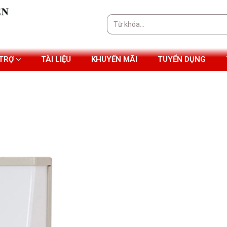
Tìm
kiếm:
 TRỢ
TÀI LIỆU
KHUYẾN MÃI
TUYỂN DỤNG