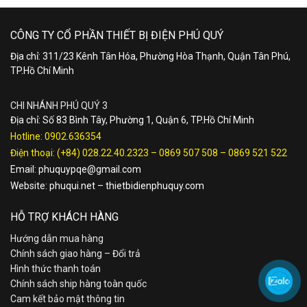
CÔNG TY CỔ PHẦN THIẾT BỊ ĐIỆN PHÚ QUÝ
Địa chỉ: 311/23 Kênh Tân Hóa, Phường Hòa Thạnh, Quận Tân Phú,
TP.Hồ Chí Minh
CHI NHÁNH PHÚ QUÝ 3
Địa chỉ: Số 83 Bình Tây, Phường 1, Quận 6, TP.Hồ Chí Minh
Hotline:
0902.636354
Điện thoại:
(+84) 028.22.40.2323
–
0869 507 508
–
0869 521 522
Email:
phuquypqe@gmail.com
Website:
phuqui.net
–
thietbidienphuquy.com
HỖ TRỢ KHÁCH HÀNG
Hướng dẫn mua hàng
Chính sách giao hàng – Đổi trả
Hình thức thanh toán
Chính sách ship hàng toàn quốc
Cam kết bảo mật thông tin