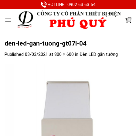
Skip
0902 63 63 54
HOTLINE
to
content
den-led-gan-tuong-gt07l-04
Published
03/03/2021
at
800 × 600
in
Đèn LED gắn tường