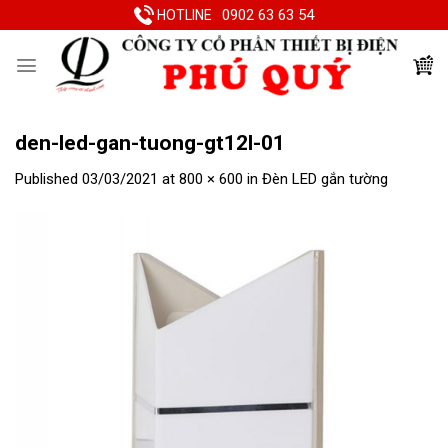
Skip
0902 63 63 54
HOTLINE
to
content
den-led-gan-tuong-gt12l-01
Published
03/03/2021
at
800 × 600
in
Đèn LED gắn tường