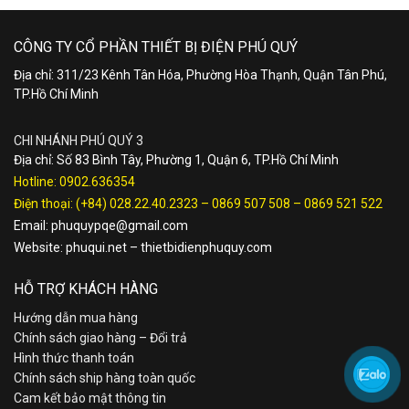
CÔNG TY CỔ PHẦN THIẾT BỊ ĐIỆN PHÚ QUÝ
Địa chỉ: 311/23 Kênh Tân Hóa, Phường Hòa Thạnh, Quận Tân Phú,
TP.Hồ Chí Minh
CHI NHÁNH PHÚ QUÝ 3
Địa chỉ: Số 83 Bình Tây, Phường 1, Quận 6, TP.Hồ Chí Minh
Hotline:
0902.636354
Điện thoại:
(+84) 028.22.40.2323
–
0869 507 508
–
0869 521 522
Email:
phuquypqe@gmail.com
Website:
phuqui.net
–
thietbidienphuquy.com
HỖ TRỢ KHÁCH HÀNG
Hướng dẫn mua hàng
Chính sách giao hàng – Đổi trả
Hình thức thanh toán
Chính sách ship hàng toàn quốc
Cam kết bảo mật thông tin