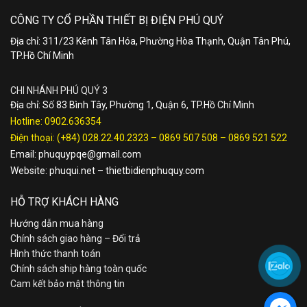
CÔNG TY CỔ PHẦN THIẾT BỊ ĐIỆN PHÚ QUÝ
Địa chỉ: 311/23 Kênh Tân Hóa, Phường Hòa Thạnh, Quận Tân Phú,
TP.Hồ Chí Minh
CHI NHÁNH PHÚ QUÝ 3
Địa chỉ: Số 83 Bình Tây, Phường 1, Quận 6, TP.Hồ Chí Minh
Hotline:
0902.636354
Điện thoại:
(+84) 028.22.40.2323
–
0869 507 508
–
0869 521 522
Email:
phuquypqe@gmail.com
Website:
phuqui.net
–
thietbidienphuquy.com
HỖ TRỢ KHÁCH HÀNG
Hướng dẫn mua hàng
Chính sách giao hàng – Đổi trả
Hình thức thanh toán
Chính sách ship hàng toàn quốc
Cam kết bảo mật thông tin