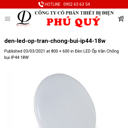
Skip
0902 63 63 54
HOTLINE
to
content
den-led-op-tran-chong-bui-ip44-18w
Published
03/03/2021
at
800 × 600
in
Đèn LED Ốp trần Chống
bụi IP44 18W