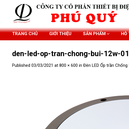
Skip
to
content
TRANG CHỦ
GIỚI THIỆU
SẢN PHẨM
HỖ
den-led-op-tran-chong-bui-12w-0
Published
03/03/2021
at
800 × 600
in
Đèn LED Ốp trần Chống