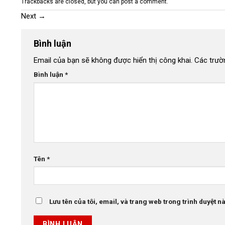
Trackbacks are closed, but you can
post a comment
.
Next
→
Bình luận
Email của bạn sẽ không được hiển thị công khai.
Các trườ
Bình luận
*
Tên
*
Lưu tên của tôi, email, và trang web trong trình duyệt này