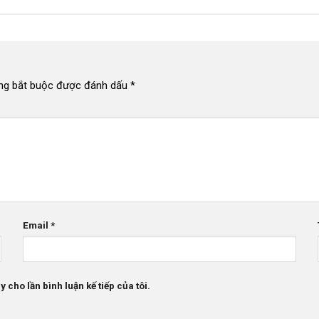
ng bắt buộc được đánh dấu
*
Email
*
 cho lần bình luận kế tiếp của tôi.