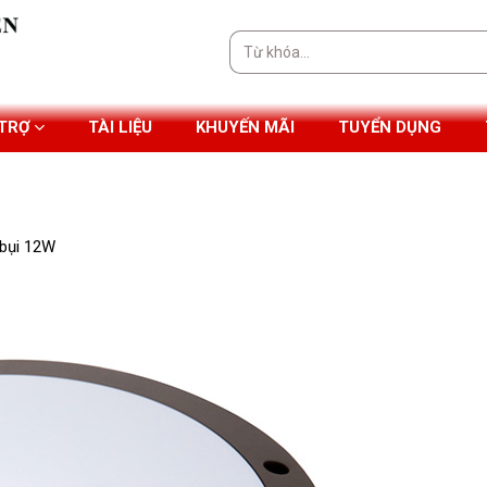
Tìm
kiếm:
 TRỢ
TÀI LIỆU
KHUYẾN MÃI
TUYỂN DỤNG
1
 bụi 12W