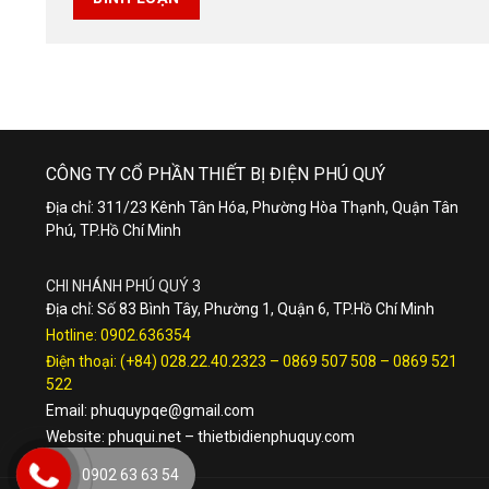
CÔNG TY CỔ PHẦN THIẾT BỊ ĐIỆN PHÚ QUÝ
Địa chỉ: 311/23 Kênh Tân Hóa, Phường Hòa Thạnh, Quận Tân
Phú, TP.Hồ Chí Minh
CHI NHÁNH PHÚ QUÝ 3
Địa chỉ: Số 83 Bình Tây, Phường 1, Quận 6, TP.Hồ Chí Minh
Hotline:
0902.636354
Điện thoại:
(+84) 028.22.40.2323
–
0869 507 508
–
0869 521
522
Email:
phuquypqe@gmail.com
Website:
phuqui.net
–
thietbidienphuquy.com
0902 63 63 54