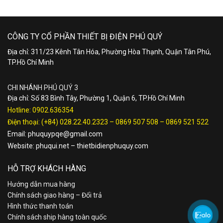
CÔNG TY CỔ PHẦN THIẾT BỊ ĐIỆN PHÚ QUÝ
Địa chỉ: 311/23 Kênh Tân Hóa, Phường Hòa Thạnh, Quận Tân Phú,
TP.Hồ Chí Minh
CHI NHÁNH PHÚ QUÝ 3
Địa chỉ: Số 83 Bình Tây, Phường 1, Quận 6, TP.Hồ Chí Minh
Hotline:
0902.636354
Điện thoại:
(+84) 028.22.40.2323
–
0869 507 508
–
0869 521 522
Email:
phuquypqe@gmail.com
Website:
phuqui.net
–
thietbidienphuquy.com
HỖ TRỢ KHÁCH HÀNG
Hướng dẫn mua hàng
Chính sách giao hàng – Đổi trả
Hình thức thanh toán
Chính sách ship hàng toàn quốc