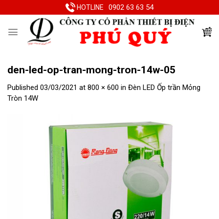
Skip
0902 63 63 54
HOTLINE
to
content
den-led-op-tran-mong-tron-14w-05
Published
03/03/2021
at
800 × 600
in
Đèn LED Ốp trần Mỏng
Tròn 14W