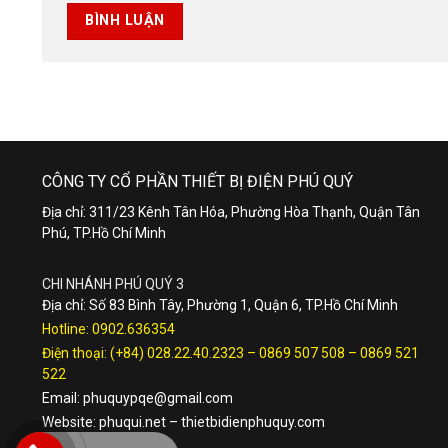
CÔNG TY CỔ PHẦN THIẾT BỊ ĐIỆN PHÚ QUÝ
Địa chỉ: 311/23 Kênh Tân Hóa, Phường Hòa Thạnh, Quận Tân
Phú, TP.Hồ Chí Minh
CHI NHÁNH PHÚ QUÝ 3
Địa chỉ: Số 83 Bình Tây, Phường 1, Quận 6, TP.Hồ Chí Minh
Hotline:
0902.636354
Điện thoại:
(+84) 028.22.40.2323
–
0869 507 508
–
0869 521
522
Email:
phuquypqe@gmail.com
Website:
phuqui.net
–
thietbidienphuquy.com