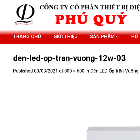
Skip
to
content
TRANG CHỦ
GIỚI THIỆU
SẢN PHẨM
HỖ
den-led-op-tran-vuong-12w-03
Published
03/03/2021
at
800 × 600
in
Đèn LED Ốp trần Vuông