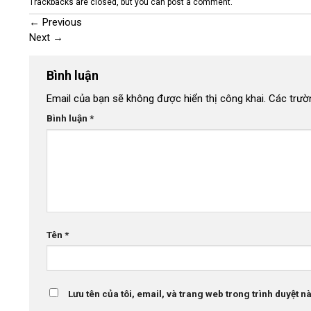
Trackbacks are closed, but you can
post a comment
.
←
Previous
Next
→
Bình luận
Email của bạn sẽ không được hiển thị công khai.
Các trườ
Bình luận
*
Tên
*
Lưu tên của tôi, email, và trang web trong trình duyệt này