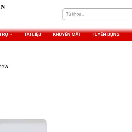
Tìm
kiếm:
 TRỢ
TÀI LIỆU
KHUYẾN MÃI
TUYỂN DỤNG
 12W