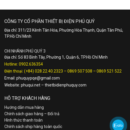
CÔNG TY CỔ PHẦN THIẾT BỊ ĐIỆN PHÚ QUÝ
Địa chỉ: 311/23 Kênh Tân Hóa, Phường Hòa Thạnh, Quận Tân Phú,
TP.Hồ Chí Minh
CHI NHÁNH PHÚ QUÝ 3
Địa chỉ: Số 83 Bình Tây, Phường 1, Quận 6, TP.Hồ Chí Minh
Hotline:
0902.636354
Điện thoại:
(+84) 028.22.40.2323
–
0869 507 508
–
0869 521 522
Email:
phuquypqe@gmail.com
Website:
phuqui.net
–
thietbidienphuquy.com
HỖ TRỢ KHÁCH HÀNG
Hướng dẫn mua hàng
Chính sách giao hàng – Đổi trả
Hình thức thanh toán
Chính sách ship hàng toàn quốc