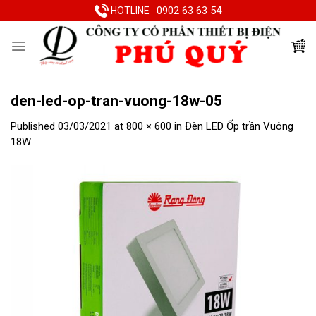
Skip
0902 63 63 54
HOTLINE
to
content
den-led-op-tran-vuong-18w-05
Published
03/03/2021
at
800 × 600
in
Đèn LED Ốp trần Vuông
18W