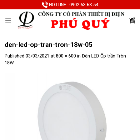
Skip
0902 63 63 54
HOTLINE
to
content
den-led-op-tran-tron-18w-05
Published
03/03/2021
at
800 × 600
in
Đèn LED Ốp trần Tròn
18W