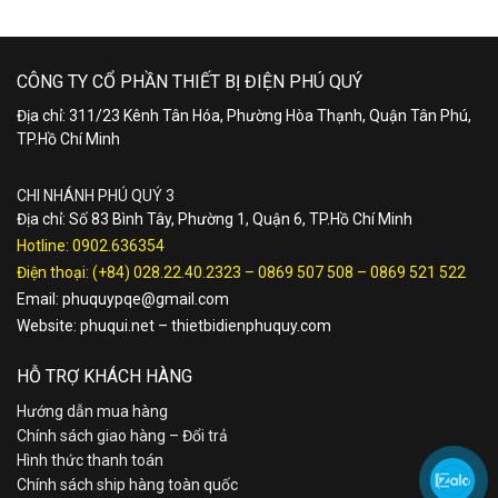
CÔNG TY CỔ PHẦN THIẾT BỊ ĐIỆN PHÚ QUÝ
Địa chỉ: 311/23 Kênh Tân Hóa, Phường Hòa Thạnh, Quận Tân Phú,
TP.Hồ Chí Minh
CHI NHÁNH PHÚ QUÝ 3
Địa chỉ: Số 83 Bình Tây, Phường 1, Quận 6, TP.Hồ Chí Minh
Hotline:
0902.636354
Điện thoại:
(+84) 028.22.40.2323
–
0869 507 508
–
0869 521 522
Email:
phuquypqe@gmail.com
Website:
phuqui.net
–
thietbidienphuquy.com
HỖ TRỢ KHÁCH HÀNG
Hướng dẫn mua hàng
Chính sách giao hàng – Đổi trả
Hình thức thanh toán
Chính sách ship hàng toàn quốc