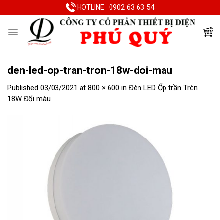
Skip
0902 63 63 54
HOTLINE
to
content
den-led-op-tran-tron-18w-doi-mau
Published
03/03/2021
at
800 × 600
in
Đèn LED Ốp trần Tròn
18W Đổi màu