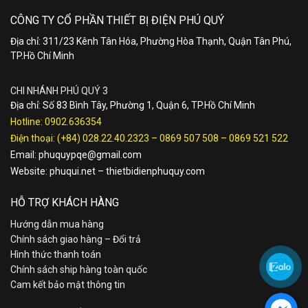
CÔNG TY CỔ PHẦN THIẾT BỊ ĐIỆN PHÚ QUÝ
Địa chỉ: 311/23 Kênh Tân Hóa, Phường Hòa Thạnh, Quận Tân Phú,
TP.Hồ Chí Minh
CHI NHÁNH PHÚ QUÝ 3
Địa chỉ: Số 83 Bình Tây, Phường 1, Quận 6, TP.Hồ Chí Minh
Hotline:
0902.636354
Điện thoại:
(+84) 028.22.40.2323
–
0869 507 508
–
0869 521 522
Email:
phuquypqe@gmail.com
Website:
phuqui.net
–
thietbidienphuquy.com
HỖ TRỢ KHÁCH HÀNG
Hướng dẫn mua hàng
Chính sách giao hàng – Đổi trả
Hình thức thanh toán
Chính sách ship hàng toàn quốc
Cam kết bảo mật thông tin