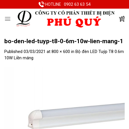
Skip
0902 63 63 54
HOTLINE
to
content
bo-den-led-tuyp-t8-0-6m-10w-lien-mang-1
Published
03/03/2021
at
800 × 600
in
Bộ đèn LED Tuýp T8 0.6m
10W Liền máng