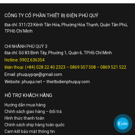
CÔNG TY CỔ PHẦN THIẾT BỊ ĐIỆN PHÚ QUÝ
Địa chỉ: 311/23 Kênh Tân Hóa, Phường Hòa Thạnh, Quận Tân Phú,
TP.Hồ Chí Minh
CHI NHÁNH PHÚ QUÝ 3
Địa chỉ: Số 83 Bình Tây, Phường 1, Quận 6, TP.Hồ Chí Minh
Hotline:
0902.636354
Điện thoại:
(+84) 028.22.40.2323
–
0869 507 508
–
0869 521 522
Email:
phuquypqe@gmail.com
Website:
phuqui.net
–
thietbidienphuquy.com
HỖ TRỢ KHÁCH HÀNG
Hướng dẫn mua hàng
Chính sách giao hàng – Đổi trả
Hình thức thanh toán
Chính sách ship hàng toàn quốc
Cam kết bảo mật thông tin