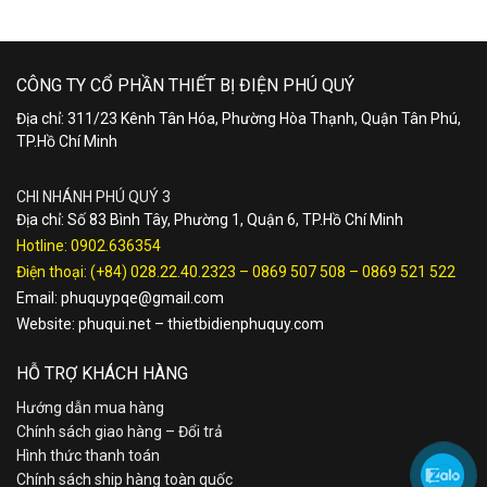
CÔNG TY CỔ PHẦN THIẾT BỊ ĐIỆN PHÚ QUÝ
Địa chỉ: 311/23 Kênh Tân Hóa, Phường Hòa Thạnh, Quận Tân Phú,
TP.Hồ Chí Minh
CHI NHÁNH PHÚ QUÝ 3
Địa chỉ: Số 83 Bình Tây, Phường 1, Quận 6, TP.Hồ Chí Minh
Hotline:
0902.636354
Điện thoại:
(+84) 028.22.40.2323
–
0869 507 508
–
0869 521 522
Email:
phuquypqe@gmail.com
Website:
phuqui.net
–
thietbidienphuquy.com
HỖ TRỢ KHÁCH HÀNG
Hướng dẫn mua hàng
Chính sách giao hàng – Đổi trả
Hình thức thanh toán
Chính sách ship hàng toàn quốc