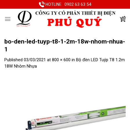
Skip
0902 63 63 54
HOTLINE
to
content
bo-den-led-tuyp-t8-1-2m-18w-nhom-nhua-
1
Published
03/03/2021
at
800 × 600
in
Bộ đèn LED Tuýp T8 1.2m
18W Nhôm Nhựa